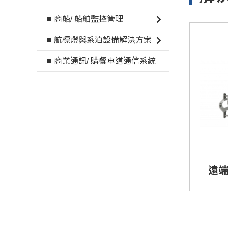
■ 商船/ 船舶監控管理
■ 航標燈與系泊設備解決方案
■ 商業通訊/ 購餐車道通信系統
遠端