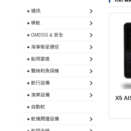
● 通訊
● 導航
● GMDSS & 安全
● 海事衛星通信
● 船用雷達
● 聲納和魚探機
● 航行設備
● 漁業設備
X5 
● 自動舵
● 航儀周邊設備
● 船用天線