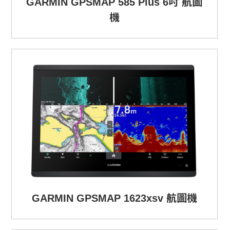
GARMIN GPSMAP 585 Plus 6吋 航圖
機
GARMIN GPSMAP 1623xsv 航圖機