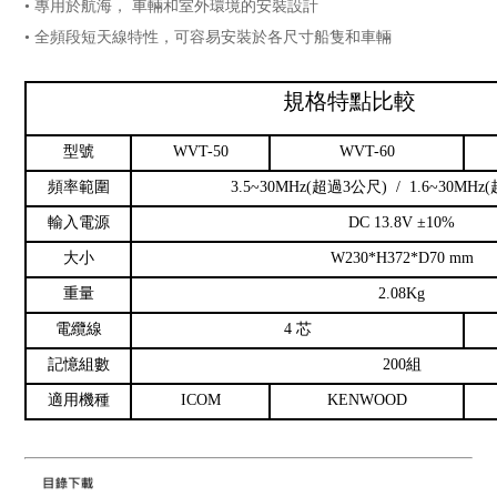
• 專用於航海， 車輛和室外環境的安裝設計
• 全頻段短天線特性，可容易安裝於各尺寸船隻和車輛
規格特點比較
型號
WVT-50
WVT-60
頻率範圍
3.5~30MHz(
超過3公尺) / 1.6~30MHz
輸入電源
DC 13.8V
±10%
大小
W230*H372*D70 mm
重量
2.08Kg
電纜線
4
芯
記憶組數
200
組
適用機種
ICOM
KENWOOD