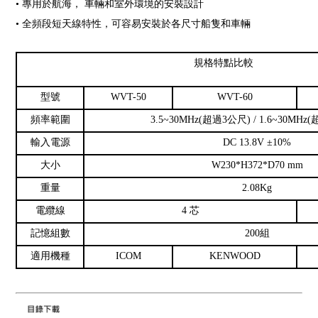
• 專用於航海， 車輛和室外環境的安裝設計
• 全頻段短天線特性，可容易安裝於各尺寸船隻和車輛
規格特點比較
型號
WVT-50
WVT-60
頻率範圍
3.5~30MHz(超過3公尺) / 1.6~30MHz
輸入電源
DC 13.8V ±10%
大小
W230*H372*D70 mm
重量
2.08Kg
電纜線
4 芯
記憶組數
200組
適用機種
ICOM
KENWOOD