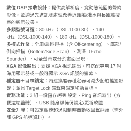
數位 DSP 接收設計
：提供高解析度、寬動態範圍的聲納
影像，並透過先進訊號處理改善近距離/淺水與長距離搜
尋的顯示效果。
多頻型號可選
：80 kHz（DSL-1000-80）、140
kHz（DSL-1000-140）、180 kHz（DSL-1000-180）。
多模式作業
：全周/扇區迴掃（含 Off-centering）、底部/
側向掃描（Bottom/Side Scan）、測深（Echo
Sounder），可全螢幕或分割畫面呈現。
XGA 影像輸出
：支援 XGA 視訊輸出，可搭配專用 17 吋
海用顯示器或一般可顯示 XGA 訊號的螢幕。
穩定器＋目標鎖定
：內建換能器穩定器可減少船舶搖擺影
響；並具 Target Lock 讓聲束鎖定移動目標。
實務功能
：3 組一鍵儲存/呼叫設定、Ping 音訊輸出（方
便遠端監聽）、USB 隨身碟備份設定/更新軟體。
安全升降
：可設定船速超過限制時自動收回聲納頭（需外
部 GPS 航速資料）。