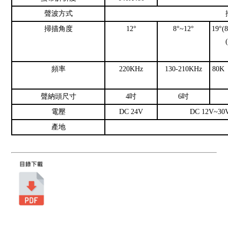
聲波方式
掃描角度
12°
8°~12°
19°(
頻率
220KHz
130-210KHz
80K
聲納頭尺寸
4吋
6吋
電壓
DC 24V
DC 12V~30
產地