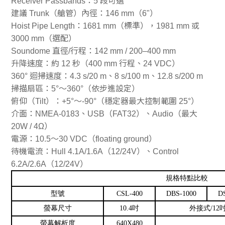
Receiver Passbands：5 段可選
建議 Trunk（艙管）內徑：146 mm（6"）
Hoist Pipe Length：1681 mm（標準），1981 mm 或
3000 mm（選配）
Soundome 直徑/行程：142 mm / 200–400 mm
升降速度：約 12 秒（400 mm 行程、24 VDC）
360° 迴掃速度：4.3 s/20 m、8 s/100 m、12.8 s/200 m
掃描扇區：5°～360°（依步進設定）
俯仰（Tilt）：+5°～-90°（穩定器最大控制範圍 25°）
介面：NMEA-0183、USB（FAT32）、Audio（最大
20W / 4Ω）
電源：10.5～30 VDC（floating ground）
待機電流：Hull 4.1A/1.6A（12/24V）、Control
6.2A/2.6A（12/24V）
規格特點比較
型號
CSL-400
DBS-1000
D
螢幕尺寸
10.4吋
外接式/1
螢幕解析度
640X480