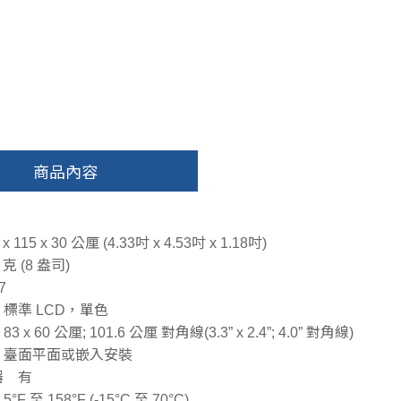
商品內容
 115 x 30 公厘 (4.33吋 x 4.53吋 x 1.18吋)
克 (8 盎司)
7
標準 LCD，單色
x 60 公厘; 101.6 公厘 對角線(3.3” x 2.4”; 4.0” 對角線)
 臺面平面或嵌入安裝
器 有
 至 158°F (-15°C 至 70°C)