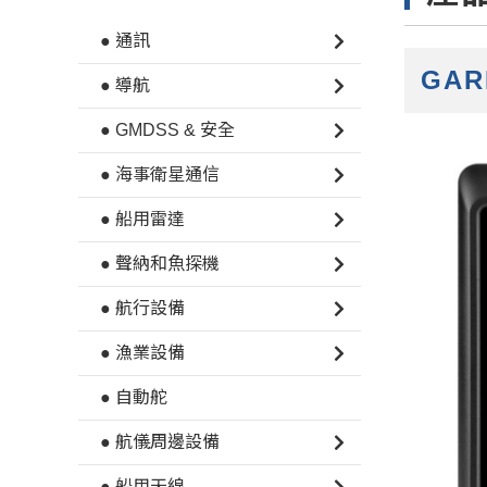
● 通訊
GAR
● 導航
● GMDSS & 安全
● 海事衛星通信
● 船用雷達
● 聲納和魚探機
● 航行設備
● 漁業設備
● 自動舵
● 航儀周邊設備
● 船用天線