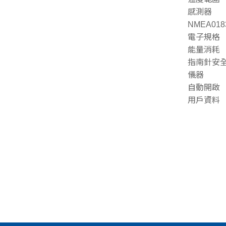
感測器
NMEA01
電子規格
能量消耗 0.
指南針安全距
儀器
自動開啟
用戶資料