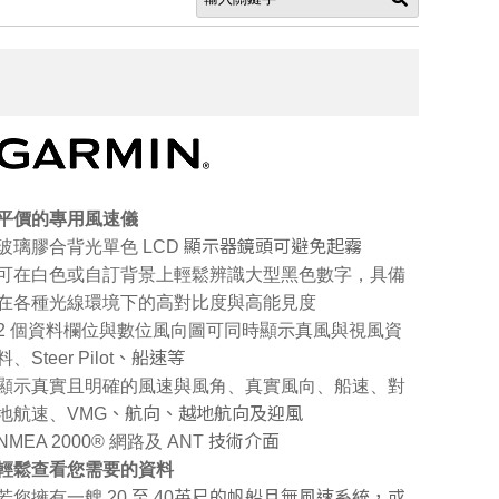
平價的專用風速儀
玻璃膠合背光單色 LCD
顯示器鏡頭可避免起霧
可在白色或自訂背景上輕鬆辨識大型黑色數字，具備
在各種光線環境下的高對比度與高能見度
2
個資料欄位與數位風向圖可同時顯示真風與視風資
料、Steer Pilot
、船速等
顯示真實且明確的風速與風角、真實風向、船速、對
地航速、VMG
、航向、越地航向及迎風
NMEA 2000
®
網路及 ANT
技術介面
輕鬆查看您需要的資料
若您擁有一艘 20
至 40英尺的帆船且無風速系統，或