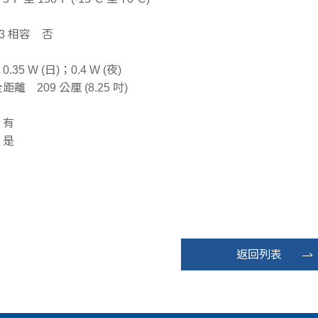
83 相容 否
35 W (日)；0.4 W (夜)
離 209 公厘 (8.25 吋)
 有
 是
返回列表