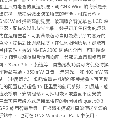
船上只有老舊的風速系統，則 GNX Wind 航海儀是最
佳選擇，能提供做出決策所需的精準、可靠資料。
GNX Wind
搭載高能見度、玻璃膠合背光單色 LCD
顯
示器，配備客製化背光色彩，幾乎可用任何角度輕鬆
的在遠處查看。可將背景色彩自訂為幾乎所有喜好的
色彩，提供對比與能見度，在任何照明環境下都能有
最佳表現。透過 NMEA 2000 網路的介面，可同時顯
示 2 個資料欄位與數位風向圖，並顯示真風與視風資
料、Steer Pilot、船速等。自動捲動功能可方便免持操
作輕鬆轉動。350 mW 日間 （無背光） 和 400 mW 夜
間 （中度背光） 低耗電量是帆船的完美選擇。可客製
化的配置包括超過 15 種重要的船用參數，如風速、船
速及導航。安裝輕鬆，可採用嵌入或臺面平面安裝。
甚至可用無線方式連接至相容的航圖機或 quatix
®
3
GPS 船用智慧手錶，直接將風速資料串流傳送至您的
手錶中。 也可在 GNX Wired Sail Pack 中使用。