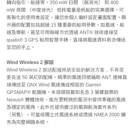
轉向指引、船速等。350 mW 日間 （無背光） 和 400
mW 夜間 （中度背光） 低耗電量是帆船的完美選擇。可
客製化的使用者設定，讓您依個人偏好設定畫面配置。顯
示器的配置包括超過 15 種重要的船用參數，如風速、船
速及導航。甚至可用無線方式透過 ANT
®
技術連接至
quatix
®
3 GPS 船用智慧手錶，直接將風速資料串流傳送
至您的手上。
Wind Wireless 2
探頭
Wind Wireless 2
探頭配備簡易安裝的解決方案，不再需
要長達 50
英尺的配線。精準的風速訊號藉助 ANT 連線直
接傳送至 GNX Wind 風速儀或相容的 Garmin
GPSMAP
®
航圖機。本探頭搭載知名含 3 葉螺旋槳的
Nexus
®
雙鰭技術，能在更輕微的風況中提供準確的風速
及穩定的風角。此外也提供廣泛的風與航海套件系列
（另售），可當成獨立式風速系統或透過 NMEA 2000 擴
充為完整網路系統。