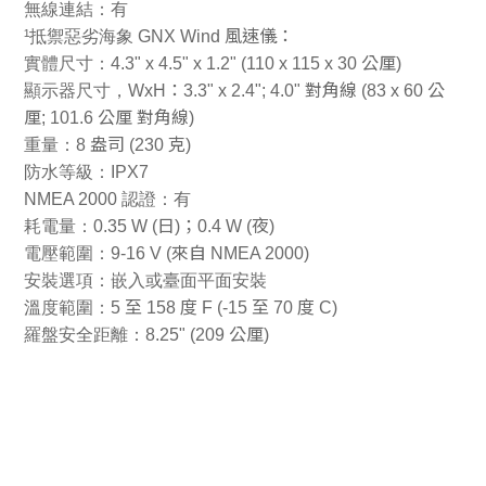
無線連結：有
¹
抵禦惡劣海象 GNX Wind
風速儀：
實體尺寸：4.3" x 4.5" x 1.2" (110 x 115 x 30
公厘)
顯示器尺寸，WxH
：3.3" x 2.4"; 4.0" 對角線 (83 x 60 公
厘; 101.6 公厘 對角線)
重量：8
盎司 (230 克)
防水等級：IPX7
NMEA 2000
認證：有
耗電量：0.35 W (
日)；0.4 W (夜)
電壓範圍：9-16 V (
來自 NMEA 2000)
安裝選項：嵌入或臺面平面安裝
溫度範圍：5
至 158 度 F (-15 至 70 度 C)
羅盤安全距離：8.25" (209
公厘)