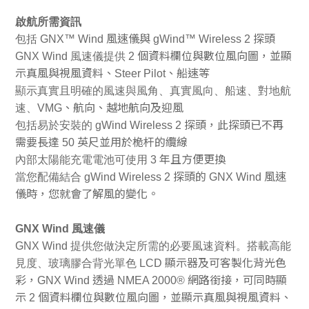
啟航所需資訊
包括 GNX™ Wind
風速儀與 gWind™ Wireless 2 探頭
GNX Wind
風速儀提供 2
個資料欄位與數位風向圖，並顯
示真風與視風資料、Steer Pilot、船速等
顯示真實且明確的風速與風角、真實風向、船速、對地航
速、VMG
、航向、越地航向及迎風
包括易於安裝的 gWind Wireless 2
探頭，此探頭已不再
需要長達 50 英尺並用於桅杆的纜線
內部太陽能充電電池可使用 3
年且方便更換
當您配備結合 gWind Wireless 2
探頭的 GNX Wind 風速
儀時，您就會了解風的變化。
GNX Wind
風速儀
GNX Wind
提供您做決定所需的必要風速資料。搭載高能
見度、玻璃膠合背光單色 LCD
顯示器及可客製化背光色
彩，GNX Wind 透過 NMEA 2000
®
網路銜接，可同時顯
示 2 個資料欄位與數位風向圖，並顯示真風與視風資料、