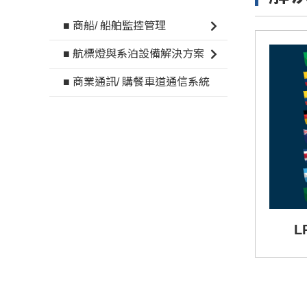
■ 商船/ 船舶監控管理
■ 航標燈與系泊設備解決方案
■ 商業通訊/ 購餐車道通信系統
L